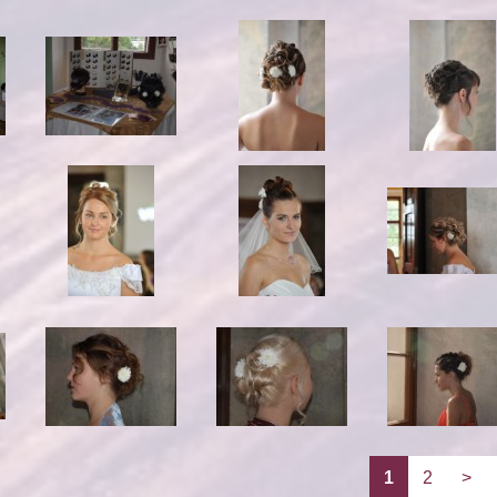
1
2
>