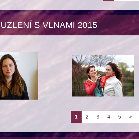
UZLENÍ S VLNAMI 2015
1
2
3
4
5
>