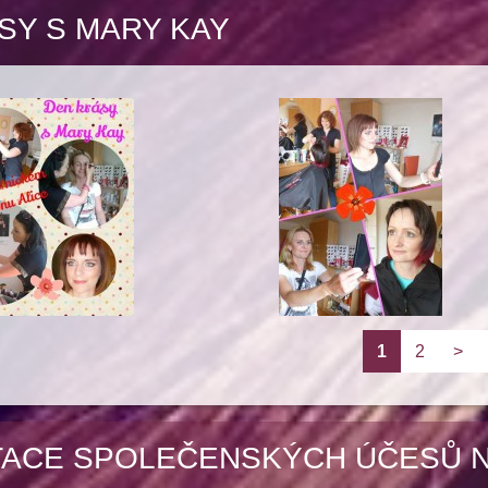
SY S MARY KAY
1
2
>
ACE SPOLEČENSKÝCH ÚČESŮ 