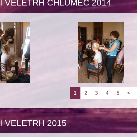
Í VELETRH CHLUMEC 2014
1
2
3
4
5
>
Í VELETRH 2015