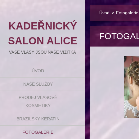
Úvod
>
Fotogalerie
KADEŘNICKÝ
FOTOGAL
SALON ALICE
VAŠE VLASY JSOU NAŠE VIZITKA
ÚVOD
NAŠE SLUŽBY
PRODEJ VLASOVÉ
KOSMETIKY
BRAZILSKY KERATIN
FOTOGALERIE