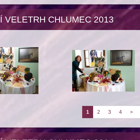
Í VELETRH CHLUMEC 2013
1
2
3
4
>