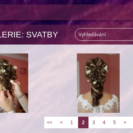
ERIE: SVATBY
<<
<
1
2
3
4
5
>