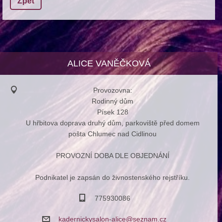
Zpět
ALICE VANĚČKOVÁ
Provozovna:
Rodinný dům
Písek 128
U hřbitova doprava druhý dům, parkoviště před domem
pošta Chlumec nad Cidlinou
PROVOZNÍ DOBA DLE OBJEDNÁNÍ
Podnikatel je zapsán do živnostenského rejstříku.
775930086
kadernic
kysalon-
alice@se
znam.cz