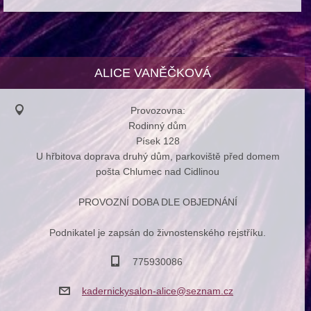
ALICE VANĚČKOVÁ
Provozovna:
Rodinný dům
Písek 128
U hřbitova doprava druhý dům, parkoviště před domem
pošta Chlumec nad Cidlinou
PROVOZNÍ DOBA DLE OBJEDNÁNÍ
Podnikatel je zapsán do živnostenského rejstříku.
775930086
kadernic
kysalon-
alice@se
znam.cz