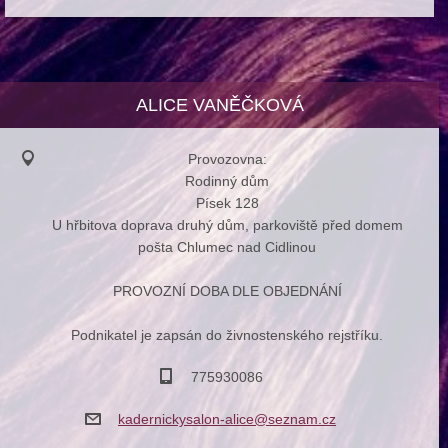
ALICE VANĚČKOVÁ
Provozovna:
Rodinný dům
Písek 128
U hřbitova doprava druhý dům, parkoviště před domem
pošta Chlumec nad Cidlinou
PROVOZNÍ DOBA DLE OBJEDNÁNÍ
Podnikatel je zapsán do živnostenského rejstříku.
775930086
kadernic
kysalon-
alice@se
znam.cz