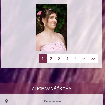
1
2
3
4
5
>
>>
ALICE VANĚČKOVÁ
Provozovna: