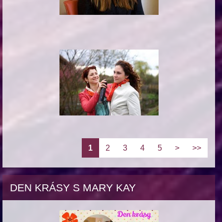
1
2
3
4
5
>
>>
DEN KRÁSY S MARY KAY