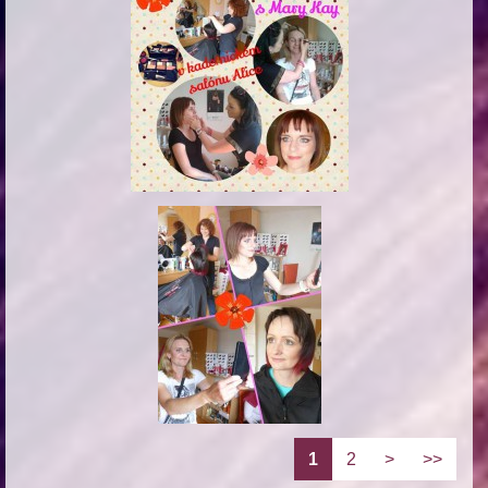
1
2
>
>>