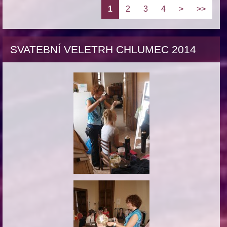
1
2
3
4
>
>>
SVATEBNÍ VELETRH CHLUMEC 2014