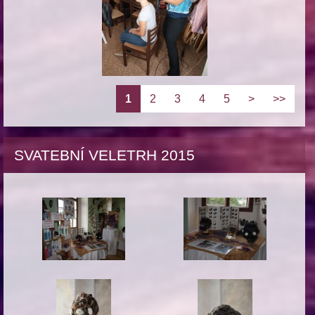
1
2
3
4
5
>
>>
SVATEBNÍ VELETRH 2015