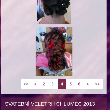
<<
<
2
3
4
5
6
>
>>
SVATEBNÍ VELETRH CHLUMEC 2013