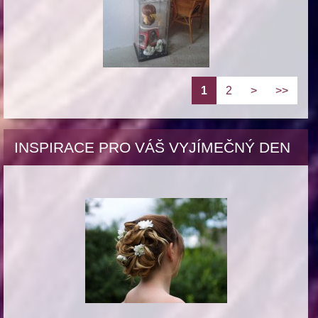
1
2
>
>>
INSPIRACE PRO VÁŠ VYJÍMEČNÝ DEN