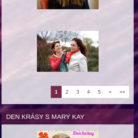
1
2
3
4
5
>
>>
DEN KRÁSY S MARY KAY