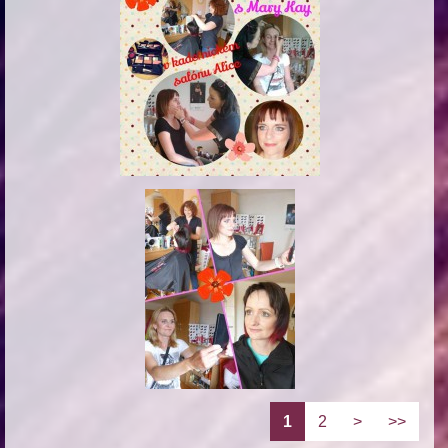
1
2
>
>>