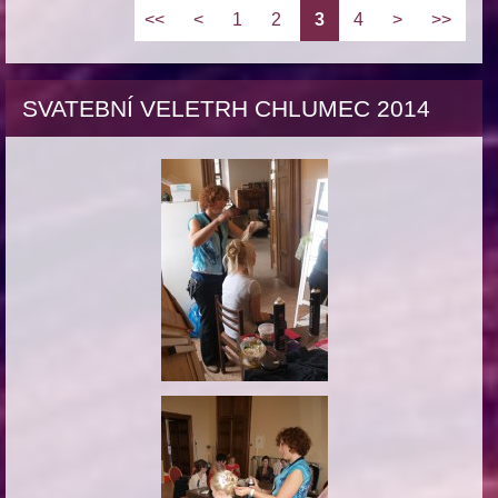
<<
<
1
2
3
4
>
>>
SVATEBNÍ VELETRH CHLUMEC 2014