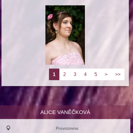
1
2
3
4
5
>
>>
ALICE VANĚČKOVÁ
Provozovna: