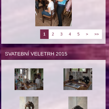
1
2
3
4
5
>
>>
SVATEBNÍ VELETRH 2015