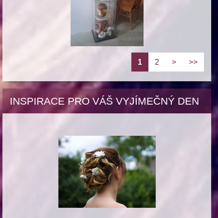
1
2
>
>>
INSPIRACE PRO VÁŠ VYJÍMEČNÝ DEN