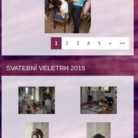
1
2
3
4
5
>
>>
SVATEBNÍ VELETRH 2015