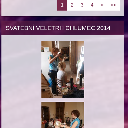
1
2
3
4
>
>>
SVATEBNÍ VELETRH CHLUMEC 2014