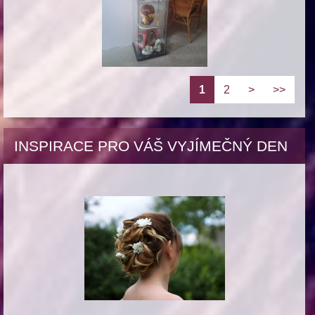
1
2
>
>>
INSPIRACE PRO VÁŠ VYJÍMEČNÝ DEN