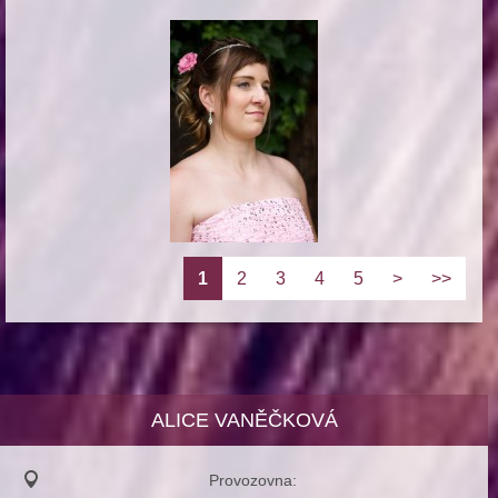
1
2
3
4
5
>
>>
ALICE VANĚČKOVÁ
Provozovna: