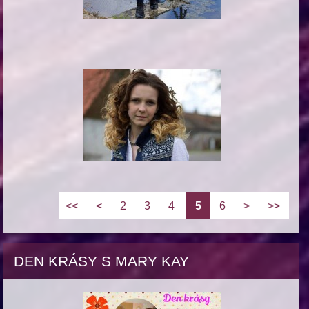
<<
<
2
3
4
5
6
>
>>
DEN KRÁSY S MARY KAY