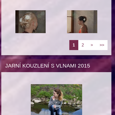
1
2
>
>>
JARNÍ KOUZLENÍ S VLNAMI 2015