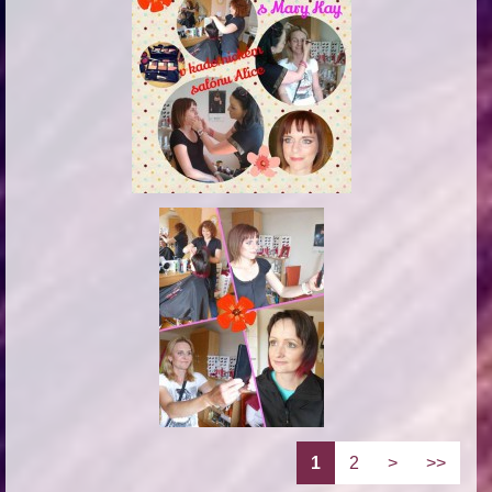
1
2
>
>>