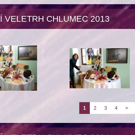
Í VELETRH CHLUMEC 2013
1
2
3
4
>