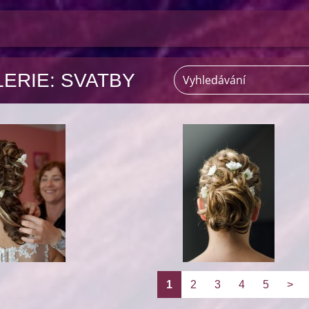
ERIE: SVATBY
1
2
3
4
5
>