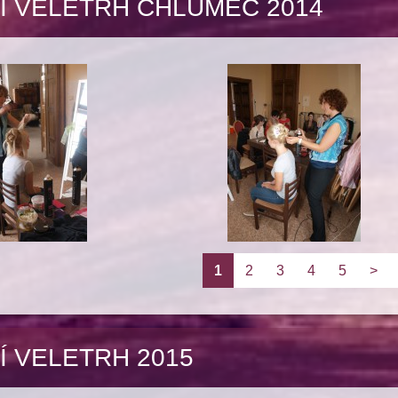
Í VELETRH CHLUMEC 2014
1
2
3
4
5
>
Í VELETRH 2015