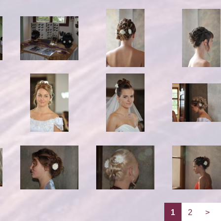
1
2
>