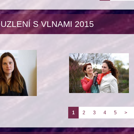
UZLENÍ S VLNAMI 2015
1
2
3
4
5
>