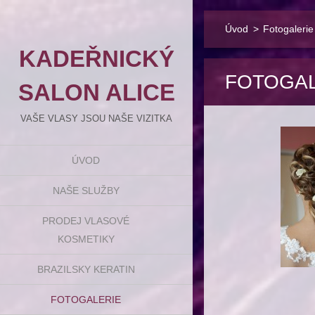
Úvod
>
Fotogalerie
KADEŘNICKÝ
FOTOGAL
SALON ALICE
VAŠE VLASY JSOU NAŠE VIZITKA
ÚVOD
NAŠE SLUŽBY
PRODEJ VLASOVÉ
KOSMETIKY
BRAZILSKY KERATIN
FOTOGALERIE