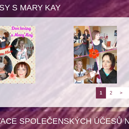
SY S MARY KAY
1
2
>
ACE SPOLEČENSKÝCH ÚČESŮ 